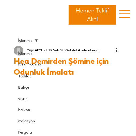
Hemen Teklif
Alın!
İşlerimiz
Yiğit AKYURT
19 Şub 2024
1 dakikada okunur
İşlerimiz
Hea Demirden Şömine için
Özel Projeler
Odunluk İmalatı
Tadilat
Bahçe
vitrin
balkon
izolasyon
Pergola