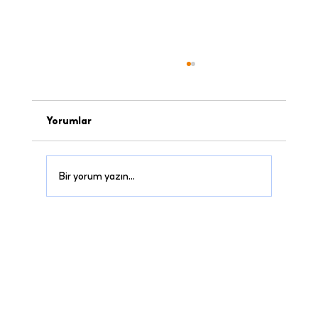
Yorumlar
Bir yorum yazın...
Bodrum'da Özel Merdiven inşaatı
Projemiz |Dekorasyon, tadilat