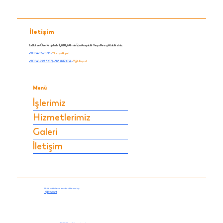
İletişim
Tadilat ve Özel Projelerle İlgili Bilgi Almak İçin Arayabilir Veya Mesaj Atabilirsiniz:
+90 542 552 5716
-
Yıldıray Akyurt
+90 545 949 3287
|
+383 48121034
-
Yiğit Akyurt
Menü
İşlerimiz
Hizmetlerimiz
Galeri
İletişim
Built with love and caffeine by
Yiğit Akyurt.