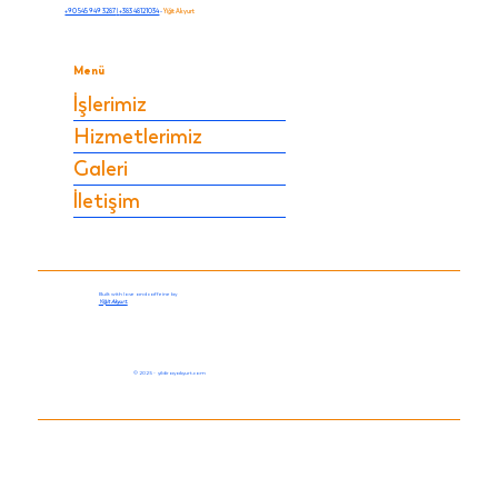
+90 545 949 3287
|
+383 48121034
-
Yiğit Akyurt
Menü
İşlerimiz
Hizmetlerimiz
Galeri
İletişim
Built with love and caffeine by
Yiğit Akyurt.
© 2025 - yildirayakyurt.com