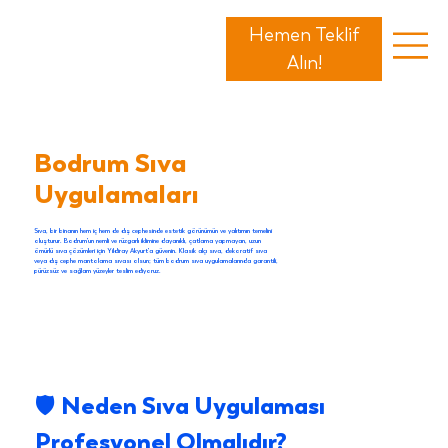
Hemen Teklif
Alın!
Bodrum Sıva
Uygulamaları
Sıva, bir binanın hem iç hem de dış cephesinde estetik görünümün ve yalıtımın temelini
oluşturur. Bodrum'un nemli ve rüzgarlı iklimine dayanıklı, çatlama yapmayan, uzun
ömürlü sıva çözümleri için Yildiray Akyurt'a güvenin. Klasik alçı sıva, dekoratif sıva
veya dış cephe mantolama sıvası olsun; tüm bodrum sıva uygulamalarında garantili,
pürüzsüz ve sağlam yüzeyler teslim ediyoruz.
🛡️ Neden Sıva Uygulaması 
Profesyonel Olmalıdır?