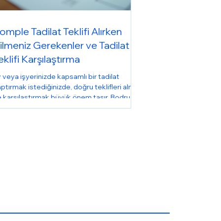
omple Tadilat Teklifi Alırken
ilmeniz Gerekenler ve Tadilat
eklifi Karşılaştırma
 veya işyerinizde kapsamlı bir tadilat
ptırmak istediğinizde, doğru teklifleri almak
 karşılaştırmak büyük önem taşır. Bodrum
 Ege Bölgesi’nde tadilat yaptırmak
teyenler için bu süreç bazen karmaşık ve
rucu olabilir. Biz de bu yazıda, komple
dilat teklifi al ırken nelere dikkat etmeniz
rektiğini, teklifleri nasıl karşılaştıracağınızı
 tadilat sürecinin ne kadar süreceğini
taylıca anlatacağız. Böylece, hem bütçenizi
m de zamanınızı en iyi şekilde yönetebi