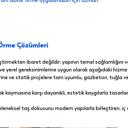
drum duvar örme uygulamaları için uzman
 Örme Çözümleri
tirmekten ibaret değildir; yapının temel sağlamlığını
e yerel gereksinimlerine uygun olarak aşağıdaki hizmet
lerine ve statik projelere tam uyumlu, gazbeton, tuğla ve
ak kaymasına karşı dayanıklı, estetik kaygılarla tasarla
leneksel taş dokusunu modern yapılarla birleştiren, iç