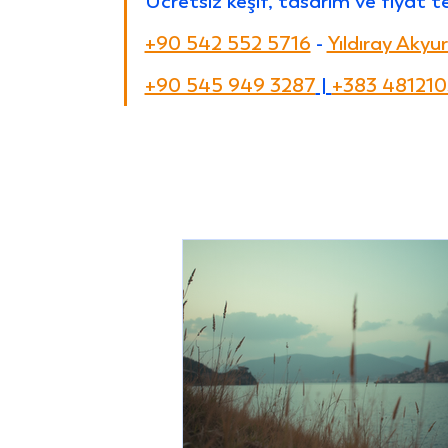
Ücretsiz keşif, tasarım ve fiyat t
+90 542 552 5716
 - 
Yıldıray Akyu
+90 545 949 3287
 | 
+383 48121