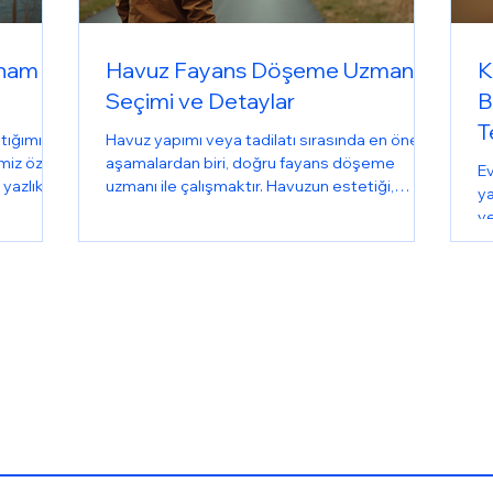
İlham
Havuz Fayans Döşeme Uzmanı
K
Seçimi ve Detaylar
B
T
tığımız,
Havuz yapımı veya tadilatı sırasında en önemli
imiz özel
aşamalardan biri, doğru fayans döşeme
Ev
 yazlık
uzmanı ile çalışmaktır. Havuzun estetiği,
ya
irir.
dayanıklılığı ve uzun ömürlü olması büyük
ve
rle
ölçüde bu seçime bağlıdır. Biz de bu yazıda,
ve
ik bir
Bodrum ve Ege Bölgesi'nde havuz fayans
is
e yazlık
döşeme ustası seçerken nelere dikkat
yo
reken
etmeniz gerektiğini, işin inceliklerini ve fayans
ta
ileri
döşeme sürecini detaylıca anlatacağız.
ge
Böylece, projeniz hem görsel olarak
ve
mükemmel hem de sağlam bir yapıya sahip
de
olur. Fayans Döşeme Uzma
he