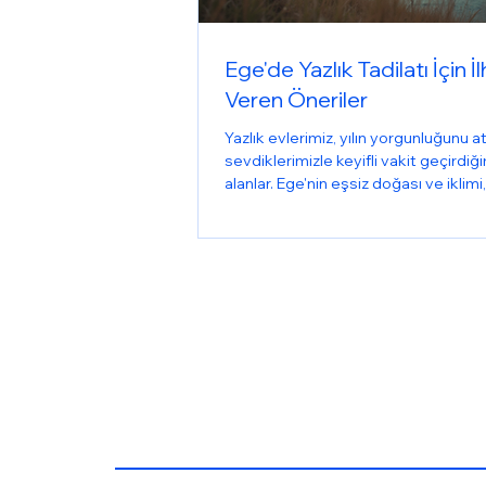
Ege'de Yazlık Tadilatı İçin 
Veren Öneriler
Yazlık evlerimiz, yılın yorgunluğunu at
sevdiklerimizle keyifli vakit geçirdiğ
alanlar. Ege'nin eşsiz doğası ve iklimi,
tadilatlarında farklı yaklaşımlar gerekt
Doğru planlama ve ilham verici fikirle
yazlığınızı hem konforlu hem de estet
hale getirebilirsiniz. Bu yazıda, Ege'd
tadilatı yaparken dikkat etmeniz ge
noktaları ve size yol gösterecek öner
paylaşıyorum. Yazlık Tadilatında Doğru
Planlama ve Öncelikler Yazlık t