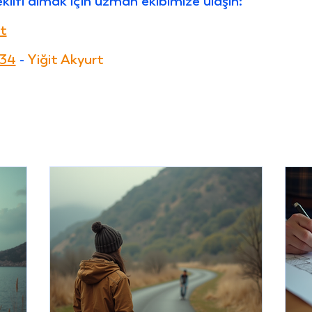
eklifi almak için uzman ekibimize ulaşın:
rt
034
 - 
Yiğit Akyurt