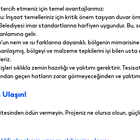
 tercih etmeniz için temel avantajlarımız:
u:
 İnşaat temelleriniz için kritik önem taşıyan duvar ö
elediyesi imar standartlarına
 harfiyen uygundur. Bu, 
anlamına gelir.
un nem ve ısı farklarına dayanıklı, bölgenin mimarisine 
laşmış, bölgeyi ve malzeme tepkilerini iyi bilen usta e
eriz.
şleri sıklıkla zemin hazırlığı ve yalıtımı gerektirir. Tes
ından geçen hatların zarar görmeyeceğinden ve yalıtımın
 Ulaşın!
litesinden ödün vermeyin. Projeniz ne olursa olsun, güçl